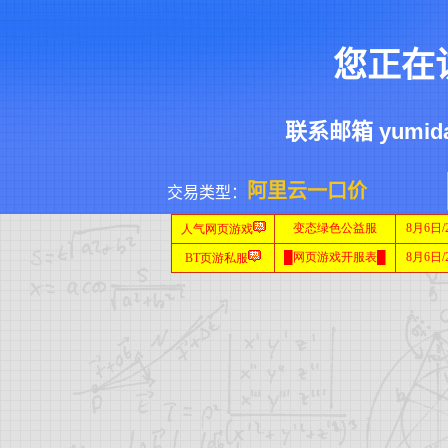
您正在
联系邮箱 yumida
阿里云一口价
交易类型：